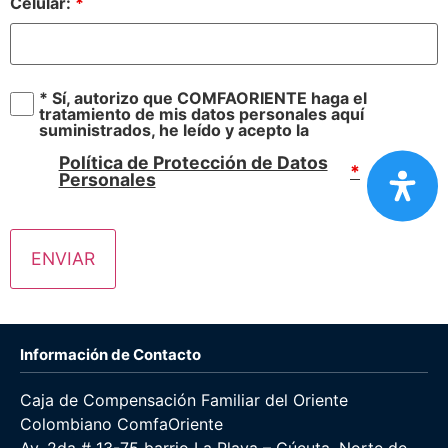
Celular:
*
* Sí, autorizo que COMFAORIENTE haga el
tratamiento de mis datos personales aquí
suministrados, he leído y acepto la
Abr
Política de Protección de Datos
*
Personales
Información de Contacto
Caja de Compensación Familiar del Oriente
Colombiano ComfaOriente
Av. 2da # 13-75 barrio La Playa – Cúcuta, Norte de