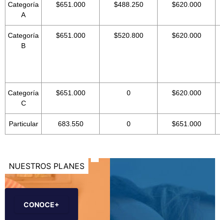
Categoría
$651.000
$488.250
$620.000
A
Categoría
$651.000
$520.800
$620.000
B
Categoría
$651.000
0
$620.000
C
Particular
683.550
0
$651.000
NUESTROS PLANES
CONOCE+