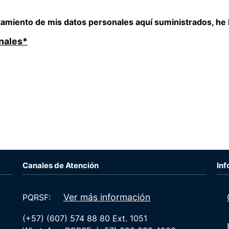
amiento de mis datos personales aquí suministrados, he l
nales
*
TICA DE TRATAMIENTO DE LA INFORMACI%C3%93N
Canales de Atención
Inf
Ver más información
PQRSF:
(+57) (607) 574 88 80 Ext. 1051